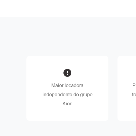
Maior locadora
P
independente do grupo
t
Kion