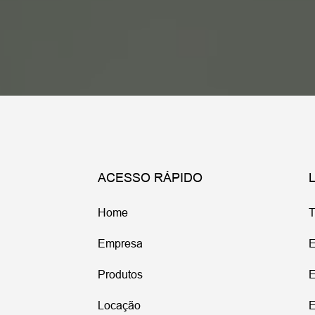
ACESSO RÁPIDO
Home
T
Empresa
E
Produtos
E
Locação
E